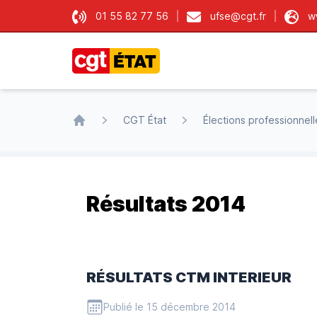
01 55 82 77 56
ufse@cgt.fr
w
CGT État
CGT État
Élections professionnell
Accueil
Résultats 2014
RÉSULTATS CTM INTERIEUR
Publié le 15 décembre 2014