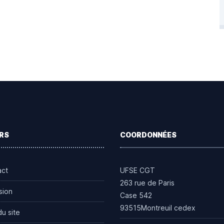
RS
COORDONNÉES
act
UFSE CGT
263 rue de Paris
sion
Case 542
93515Montreuil cedex
du site