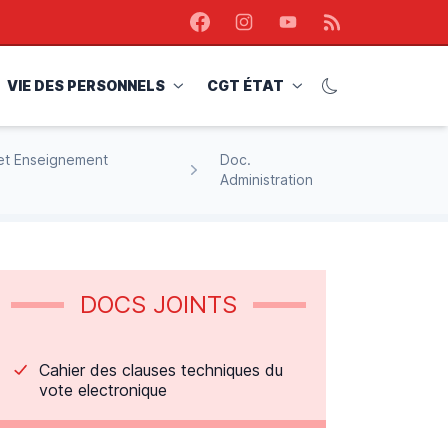
Facebook
Instagram
Youtube
RSS
VIE DES PERSONNELS
CGT ÉTAT
 et Enseignement
Doc.
Administration
DOCS JOINTS
Cahier des clauses techniques du
vote electronique