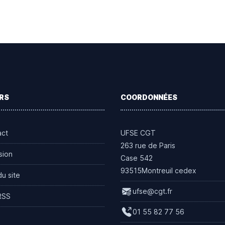
RS
COORDONNÉES
act
UFSE CGT
263 rue de Paris
sion
Case 542
93515Montreuil cedex
du site
ufse@cgt.fr
RSS
01 55 82 77 56