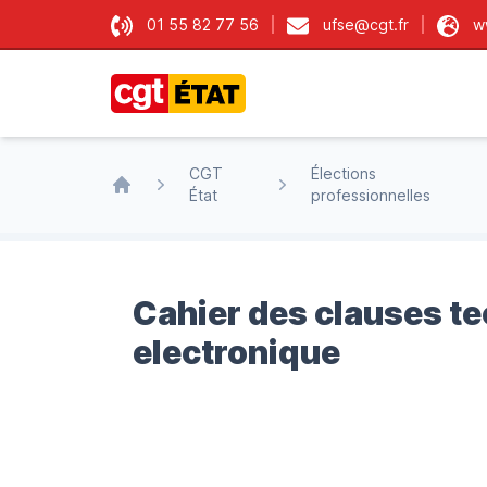
01 55 82 77 56
ufse@cgt.fr
w
CGT État
CGT
Élections
État
professionnelles
Accueil
Cahier des clauses t
electronique