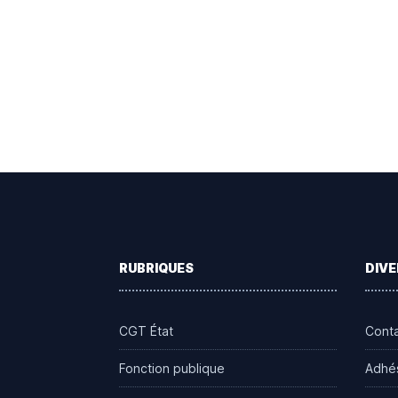
Footer
RUBRIQUES
DIVE
CGT État
Cont
Fonction publique
Adhé