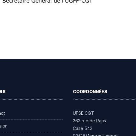
RS
COORDONNÉES
act
UFSE CGT
263 rue de Paris
sion
Case 542
93515Montreuil cedex