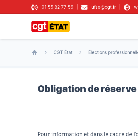
01 55 82 77 56
ufse@cgt.fr
w
CGT État
CGT État
Élections professionnell
Accueil
Obligation de réserve
Pour information et dans le cadre de l’