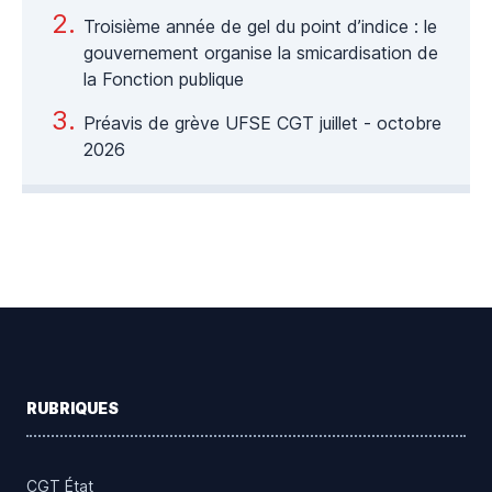
Troisième année de gel du point d’indice : le
gouvernement organise la smicardisation de
la Fonction publique
Préavis de grève UFSE CGT juillet - octobre
2026
Footer
RUBRIQUES
CGT État