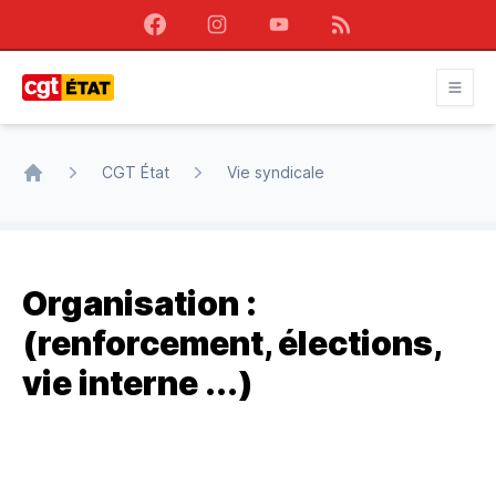
Facebook
Instagram
Youtube
RSS
CGT État
CGT État
Vie syndicale
Accueil
Organisation :
(renforcement, élections,
vie interne ...)