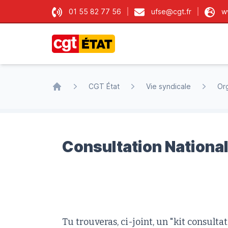
01 55 82 77 56
ufse@cgt.fr
w
CGT État
CGT État
Vie syndicale
Org
Accueil
Consultation National
Tu trouveras, ci-joint, un "kit consulta