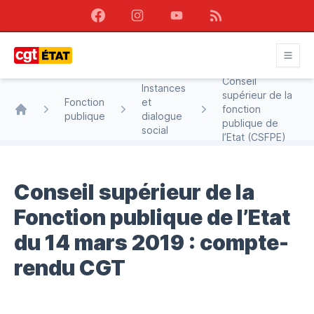
Facebook
Instagram
Youtube
RSS
CGT État
Conseil
Instances
supérieur de la
Fonction
et
fonction
publique
dialogue
Accueil
publique de
social
l’Etat (CSFPE)
Conseil supérieur de la
Fonction publique de l’Etat
du 14 mars 2019 : compte-
rendu CGT