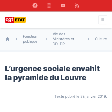
Facebook
Instagram
Youtube
RSS
CGT État
Vie des
Fonction
Ministères et
Culture
publique
Accueil
DDI-DRI
L’urgence sociale envahit
la pyramide du Louvre
Texte publié le 28 janvier 2019.