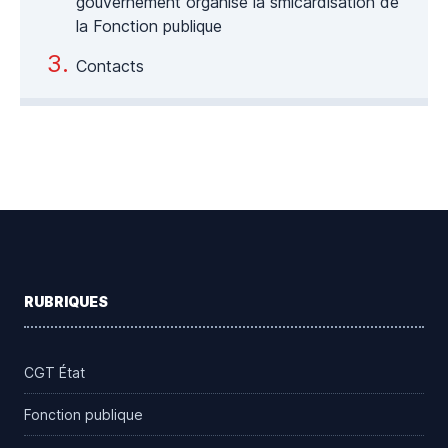
gouvernement organise la smicardisation de
la Fonction publique
Contacts
Footer
RUBRIQUES
CGT État
Fonction publique