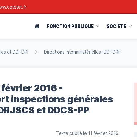
ww.cgtetat.fr
ACCUEIL
FONCTION PUBLIQUE
SOCIÉTÉ
res et DDI-DRI
Directions interministérielles (DDI-DRI)
 février 2016 -
rt inspections générales
es DRJSCS et DDCS-PP
Texte publié le 11 février 2016.