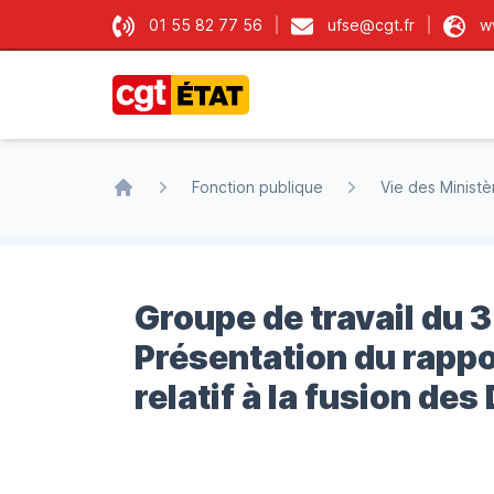
01 55 82 77 56
ufse@cgt.fr
w
CGT État
Fonction publique
Vie des Ministè
Accueil
Groupe de travail du 3
Présentation du rappo
relatif à la fusion d