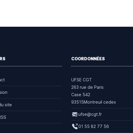
RS
COORDONNÉES
act
UFSE CGT
263 rue de Paris
sion
Case 542
93515Montreuil cedex
du site
ufse@cgt.fr
RSS
01 55 82 77 56