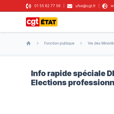
01 55 82 77 56
ufse@cgt.fr
w
CGT État
Fonction publique
Vie des Ministè
Accueil
Info rapide spéciale D
Elections professionn