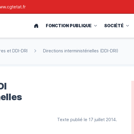
ww.cgtetat.fr
ACCUEIL
FONCTION PUBLIQUE
SOCIÉTÉ
res et DDI-DRI
Directions interministérielles (DDI-DRI)
DI
elles
Texte publié le 17 juillet 2014.