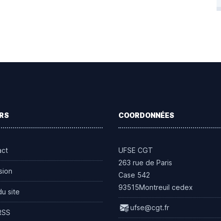
RS
COORDONNÉES
act
UFSE CGT
263 rue de Paris
sion
Case 542
93515Montreuil cedex
du site
ufse@cgt.fr
RSS