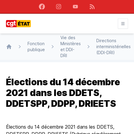
Facebook
Instagram
Youtube
RSS
CGT État
Vie des
Directions
Fonction
Ministères
interministérielles
publique
et DDI-
Accueil
(DDI-DRI)
DRI
Élections du 14 décembre
2021 dans les DDETS,
DDETSPP, DDPP, DRIEETS
Élections du 14 décembre 2021 dans les DDETS,