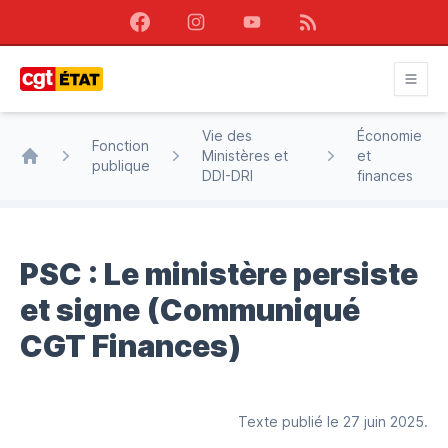
Facebook
Instagram
Youtube
RSS
CGT État
Vie des
Économie
Fonction
Ministères et
et
publique
Accueil
DDI-DRI
finances
PSC : Le ministère persiste
et signe (Communiqué
CGT Finances)
Texte publié le 27 juin 2025.