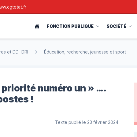
ww.cgtetat.fr
ACCUEIL
FONCTION PUBLIQUE
SOCIÉTÉ
res et DDI-DRI
Éducation, recherche, jeunesse et sport
 priorité numéro un » ….
postes !
Texte publié le 23 février 2024.