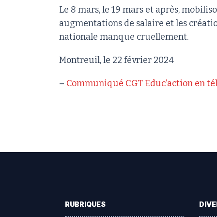
Le 8 mars, le 19 mars et après, mobilis
augmentations de salaire et les créati
nationale manque cruellement.
Montreuil, le 22 février 2024
–
Communiqué CGT Educ’action en té
Footer
RUBRIQUES
DIVE