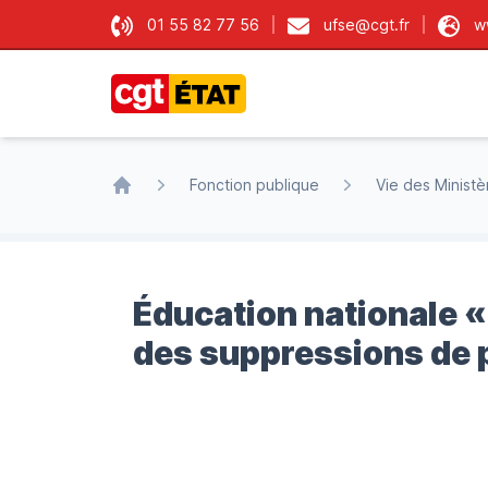
01 55 82 77 56
ufse@cgt.fr
w
CGT État
Fonction publique
Vie des Ministè
Accueil
Éducation nationale «
des suppressions de 