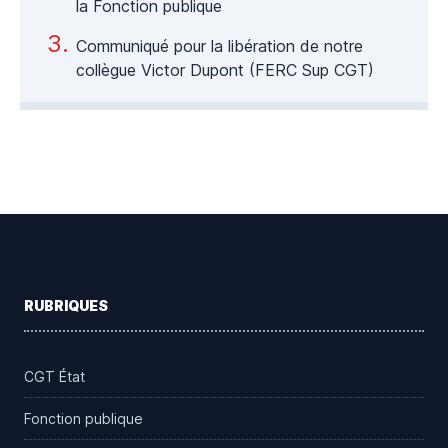
la Fonction publique
Communiqué pour la libération de notre
collègue Victor Dupont (FERC Sup CGT)
Footer
RUBRIQUES
CGT État
Fonction publique