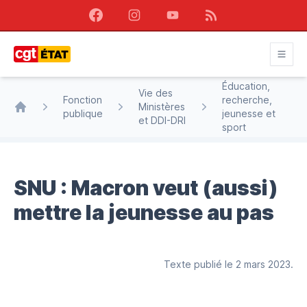
Facebook
Instagram
Youtube
RSS
CGT État
Éducation,
Vie des
Fonction
recherche,
Ministères
publique
jeunesse et
Accueil
et DDI-DRI
sport
SNU : Macron veut (aussi)
mettre la jeunesse au pas
Texte publié le 2 mars 2023.