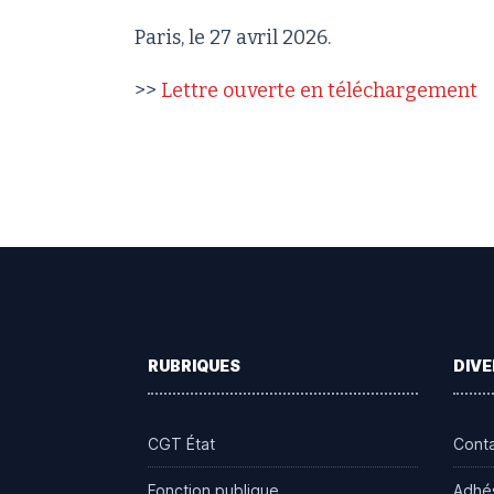
Paris, le 27 avril 2026.
>>
Lettre ouverte en téléchargement
Footer
RUBRIQUES
DIVE
CGT État
Cont
Fonction publique
Adhé