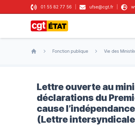
01 55 82 77 56
ufse@cgt.fr
w
CGT État
Fonction publique
Vie des Ministè
Accueil
Lettre ouverte au mini
déclarations du Premi
cause l’indépendance d
(Lettre intersyndicale