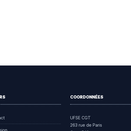
RS
COORDONNÉES
act
UFSE CGT
263 rue de Paris
sion