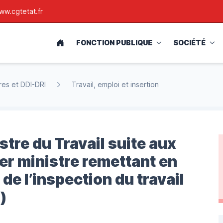
ww.cgtetat.fr
ACCUEIL
FONCTION PUBLIQUE
SOCIÉTÉ
res et DDI-DRI
Travail, emploi et insertion
stre du Travail suite aux
er ministre remettant en
e l’inspection du travail
)