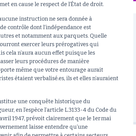
emet en cause le respect de l’État de droit.
 aucune instruction ne sera donnée à
s de contrôle dont l’indépendance est
d’autres et notamment aux parquets. Quelle
 pourront exercer leurs prérogatives qui
ais cela n’aura aucun effet puisque les
lasser leurs procédures de manière
apporte même que votre entourage aurait
stes étaient verbalisé.es, ils et elles n’auraient
nstitue une conquête historique du
eur, en l’espèce l’article L.3133-4 du Code du
avril 1947, prévoit clairement que le 1er mai
ouvernement laisse entendre qu’une
venir afin de permettre à certains secteurs