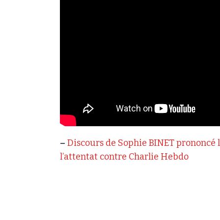
–
Discours de Sophie BINET prononcé 
l’attentat contre Charlie Hebdo