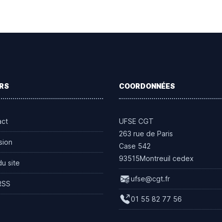
RS
COORDONNÉES
act
UFSE CGT
263 rue de Paris
sion
Case 542
93515Montreuil cedex
du site
ufse@cgt.fr
RSS
01 55 82 77 56