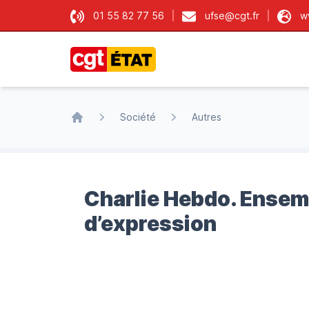
01 55 82 77 56
ufse@cgt.fr
w
CGT État
Société
Autres
Accueil
Charlie Hebdo. Ensemb
d’expression