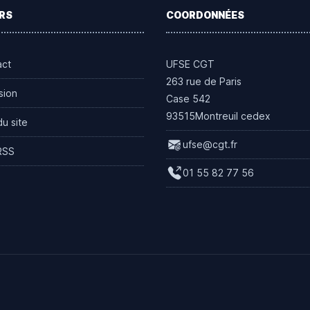
RS
COORDONNÉES
act
UFSE CGT
263 rue de Paris
sion
Case 542
93515Montreuil cedex
du site
ufse@cgt.fr
RSS
01 55 82 77 56