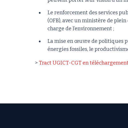
peuvent porter leur vision d’un 
Le renforcement des services publi
(OFB), avec un ministère de plein 
charge de l’environnement ;
La mise en œuvre de politiques pu
énergies fossiles, le productivism
>
Tract UGICT-CGT en téléchargemen
Footer