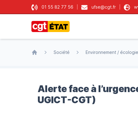
01 55 82 77 56
ufse@cgt.fr
w
CGT État
Société
Environnement / écologi
Accueil
Alerte face à l’urgenc
UGICT-CGT)