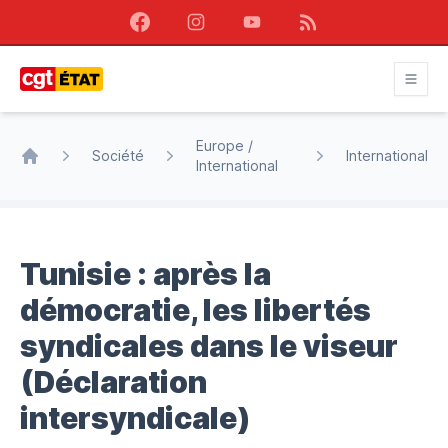
Facebook
Instagram
Youtube
RSS
CGT État
Europe /
Société
International
International
Accueil
Tunisie : après la
démocratie, les libertés
syndicales dans le viseur
(Déclaration
intersyndicale)