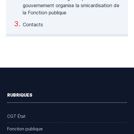
gouvernement organise la smicardisation de
la Fonction publique
Contacts
Footer
RUBRIQUES
CGT État
Fonction publique