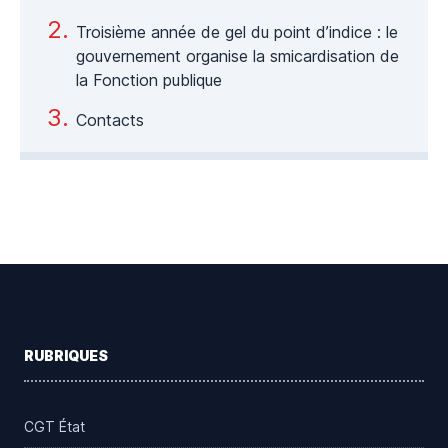
Troisième année de gel du point d’indice : le
gouvernement organise la smicardisation de
la Fonction publique
Contacts
Footer
RUBRIQUES
CGT État