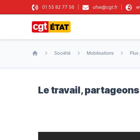
01 55 82 77 56
ufse@cgt.fr
w
CGT État
Société
Mobilisations
Plus 
Accueil
Le travail, partageons 