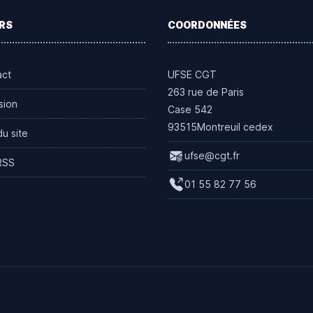
RS
COORDONNÉES
act
UFSE CGT
263 rue de Paris
sion
Case 542
93515Montreuil cedex
du site
ufse@cgt.fr
RSS
01 55 82 77 56