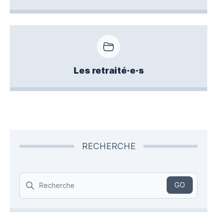
Les retraité·e·s
RECHERCHE
Search
GO