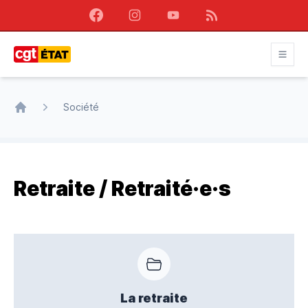
Facebook
Instagram
Youtube
RSS
CGT État
Société
Accueil
Retraite / Retraité·e·s
La retraite