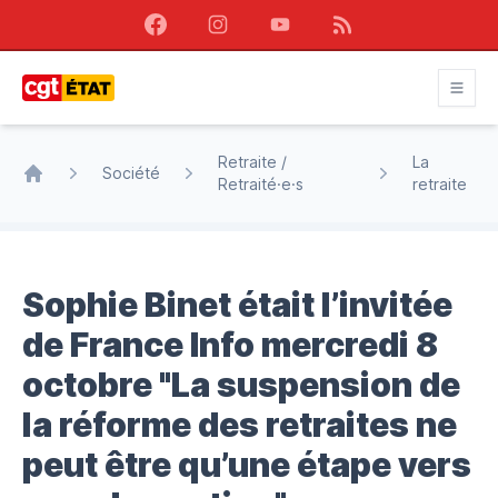
Facebook
Instagram
Youtube
RSS
CGT État
Retraite /
La
Société
Retraité·e·s
retraite
Accueil
Sophie Binet était l’invitée
de France Info mercredi 8
octobre "La suspension de
la réforme des retraites ne
peut être qu’une étape vers