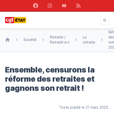
Facebook
Instagram
Youtube
RSS
CGT État
Ré
Retraite /
La
de
Société
Retraité·e·s
retraite
ret
Accueil
20
Ensemble, censurons la
réforme des retraites et
gagnons son retrait !
Texte publié le 21 mars 2023.