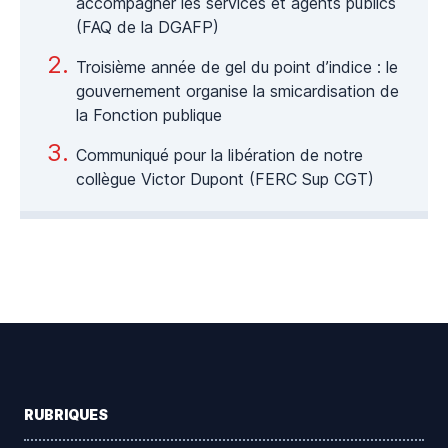
accompagner les services et agents publics
(FAQ de la DGAFP)
Troisième année de gel du point d’indice : le
gouvernement organise la smicardisation de
la Fonction publique
Communiqué pour la libération de notre
collègue Victor Dupont (FERC Sup CGT)
Footer
RUBRIQUES