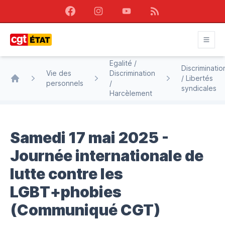
Facebook
Instagram
Youtube
RSS
CGT État
Egalité /
Discriminatio
Vie des
Discrimination
/ Libertés
personnels
/
Accueil
syndicales
Harcèlement
Samedi 17 mai 2025 -
Journée internationale de
lutte contre les
LGBT+phobies
(Communiqué CGT)