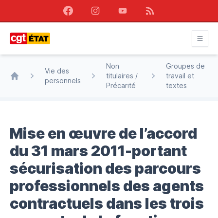
Facebook
Instagram
Youtube
RSS
CGT État
Non
Groupes de
Vie des
titulaires /
travail et
personnels
Accueil
Précarité
textes
Mise en œuvre de l’accord
du 31 mars 2011-portant
sécurisation des parcours
professionnels des agents
contractuels dans les trois