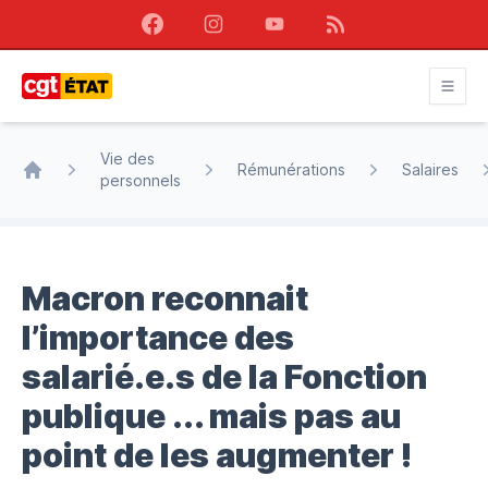
Facebook
Instagram
Youtube
RSS
CGT État
Vie des
Rémunérations
Salaires
personnels
Accueil
Macron reconnait
l’importance des
salarié.e.s de la Fonction
publique ... mais pas au
point de les augmenter !