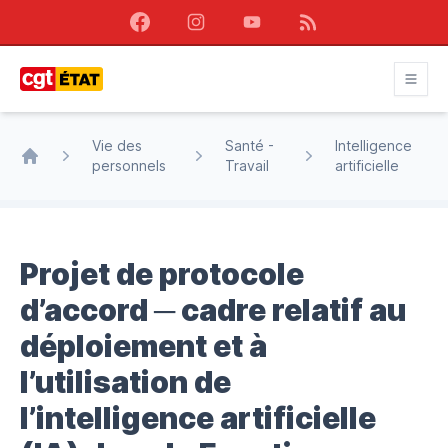
Facebook
Instagram
Youtube
RSS
CGT État
Vie des
Santé -
Intelligence
personnels
Travail
artificielle
Accueil
Projet de protocole
d’accord ─ cadre relatif au
déploiement et à
l’utilisation de
l’intelligence artificielle