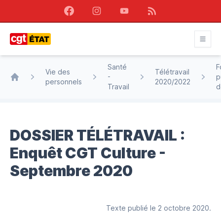
Facebook
Instagram
Youtube
RSS
CGT État
Santé
F
Vie des
Télétravail
-
p
personnels
2020/2022
Accueil
Travail
d
DOSSIER TÉLÉTRAVAIL :
Enquêt CGT Culture -
Septembre 2020
Texte publié le 2 octobre 2020.