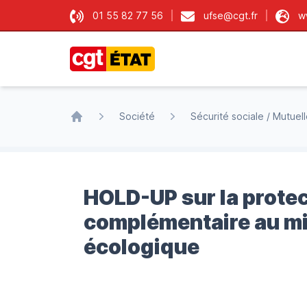
01 55 82 77 56
ufse@cgt.fr
w
CGT État
Société
Sécurité sociale / Mutuel
Accueil
HOLD-UP sur la protec
complémentaire au min
écologique